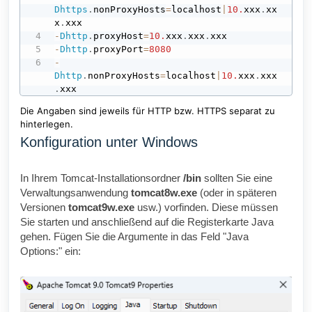
Dhttps
.
nonProxyHosts
=
localhost
|
10.
xxx
.
xx
x
.
-
Dhttp
.
proxyHost
=
10.
xxx
.
xxx
.
-
Dhttp
.
proxyPort
=
8080
-
Dhttp
.
nonProxyHosts
=
localhost
|
10.
xxx
.
xxx
.
xxx
Die Angaben sind jeweils für HTTP bzw. HTTPS separat zu
hinterlegen.
Konfiguration unter Windows
In Ihrem Tomcat-Installationsordner
/bin
sollten Sie eine
Verwaltungsanwendung
tomcat8w.exe
(oder in späteren
Versionen
tomcat9w.exe
usw.) vorfinden. Diese müssen
Sie starten und anschließend auf die Registerkarte Java
gehen. Fügen Sie die Argumente in das Feld "Java
Options:" ein: