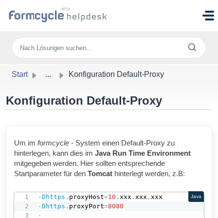
Zum hauptsächlichen Inhalt gehen
Start
...
Konfiguration Default-Proxy
Konfiguration Default-Proxy
Um im
formcycle
- System einen Default-Proxy zu
hinterlegen, kann dies im
Java Run Time Environment
mitgegeben werden. Hier sollten entsprechende
Startparameter für den
Tomcat
hinterlegt werden, z.B:
-
Dhttps
.
proxyHost
=
10.
xxx
.
xxx
.
Java
-
Dhttps
.
proxyPort
=
8080
-