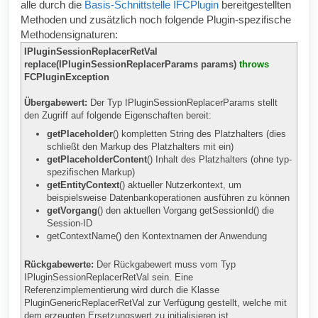
alle durch die
Basis-Schnittstelle IFCPlugin
bereitgestellten
Methoden und zusätzlich noch folgende Plugin-spezifische
Methodensignaturen:
IPluginSessionReplacerRetVal
replace(IPluginSessionReplacerParams params)
throws
FCPluginException
Übergabewert:
Der Typ IPluginSessionReplacerParams stellt
den Zugriff auf folgende Eigenschaften bereit:
getPlaceholder
() kompletten String des Platzhalters (dies
schließt den Markup des Platzhalters mit ein)
getPlaceholderContent
() Inhalt des Platzhalters (ohne typ-
spezifischen Markup)
getEntityContext
() aktueller Nutzerkontext, um
beispielsweise Datenbankoperationen ausführen zu können
getVorgang
() den aktuellen Vorgang getSessionId() die
Session-ID
getContextName() den Kontextnamen der Anwendung
Rückgabewerte:
Der Rückgabewert muss vom Typ
IPluginSessionReplacerRetVal sein. Eine
Referenzimplementierung wird durch die Klasse
PluginGenericReplacerRetVal zur Verfügung gestellt, welche mit
dem erzeugten Ersetzungswert zu initialisieren ist.